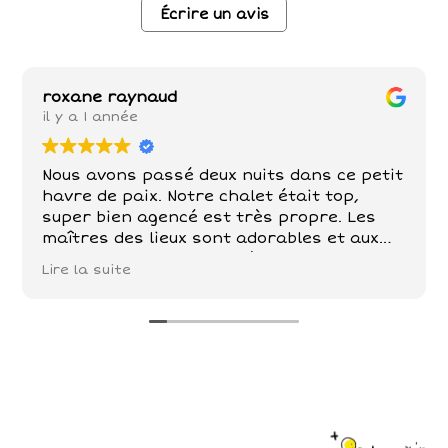
Écrire un avis
roxane raynaud
il y a 1 année
Nous avons passé deux nuits dans ce petit
havre de paix. Notre chalet était top,
super bien agencé est très propre. Les
maîtres des lieux sont adorables et aux
petits soins . Poules , chèvre, chevaux,
Lire la suite
chats sont nos compagnons dans ce petit
paradis . De belles balades à faire tout
autour!