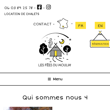
Aller
06 03 89 25 78
-
-
au
contenu
LOCATION DE CHALETS
principal
CONTACT
RÉSERVATION
Menu
Qui sommes nous 4