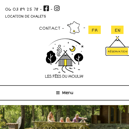
Aller
06 03 89 25 78
-
-
au
contenu
LOCATION DE CHALETS
principal
CONTACT
RÉSERVATION
Menu