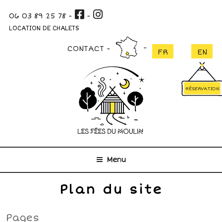
Aller
06 03 89 25 78
-
-
au
contenu
LOCATION DE CHALETS
principal
CONTACT
RÉSERVATION
Menu
Plan du site
Pages