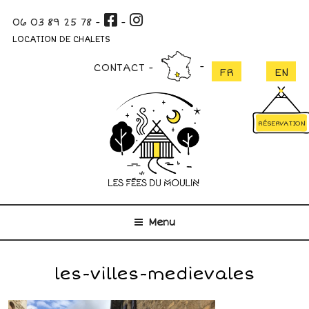
Aller
06 03 89 25 78
-
-
au
contenu
LOCATION DE CHALETS
principal
CONTACT
RÉSERVATION
Menu
les-villes-medievales