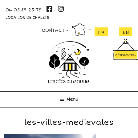
Aller
06 03 89 25 78
-
-
au
contenu
LOCATION DE CHALETS
principal
CONTACT
RÉSERVATION
Menu
les-villes-medievales