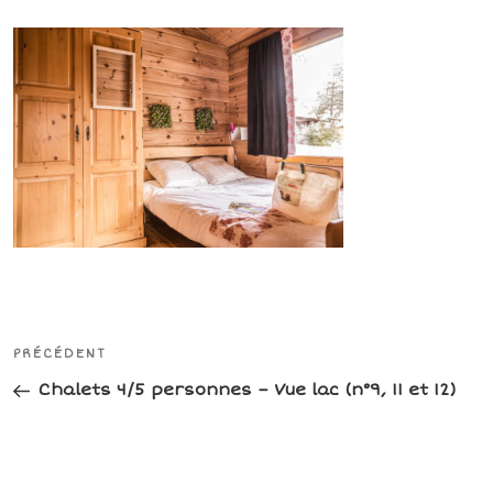
Navigation
Article
PRÉCÉDENT
de
précédent
Chalets 4/5 personnes – Vue lac (n°9, 11 et 12)
l’article