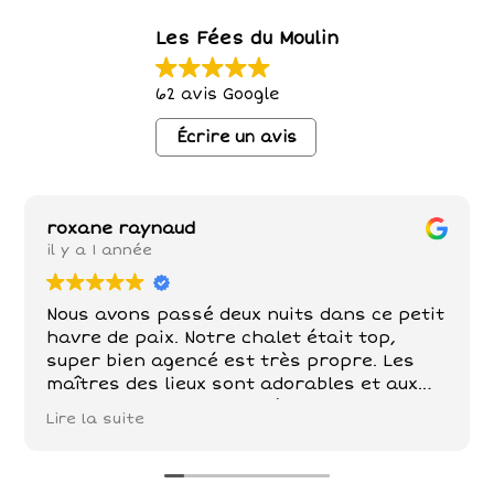
Les Fées du Moulin
62 avis Google
Écrire un avis
roxane raynaud
il y a 1 année
Nous avons passé deux nuits dans ce petit
havre de paix. Notre chalet était top,
super bien agencé est très propre. Les
maîtres des lieux sont adorables et aux
petits soins . Poules , chèvre, chevaux,
Lire la suite
chats sont nos compagnons dans ce petit
paradis . De belles balades à faire tout
autour!