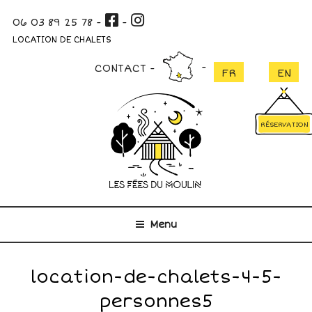
Aller
06 03 89 25 78
-
-
au
contenu
LOCATION DE CHALETS
principal
CONTACT
RÉSERVATION
Menu
location-de-chalets-4-5-
personnes5