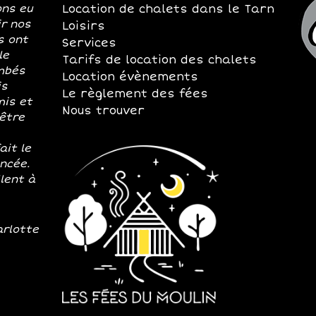
ons eu
Location de chalets dans le Tarn
ir nos
Loisirs
s ont
Services
le
Tarifs de location des chalets
mbés
Location évènements
is
Le règlement des fées
mis et
Nous trouver
 être
ait le
ancée.
lent à
arlotte