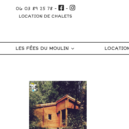
Aller
06 03 89 25 78
-
-
au
LOCATION DE CHALETS
contenu
principal
LES FÉES DU MOULIN
LOCATIO