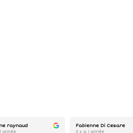
ne raynaud
Fabienne Di Cesare
 1 année
il y a 1 année