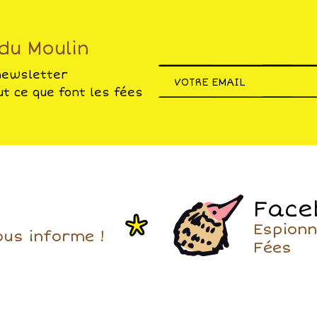
camping directement 
un petit chemin), visit
villages médiévaux
 du Moulin
alentours, flâner dans
marchés ou dans les
newsletter
boutiques d'artisanat,
t ce que font les fées
régaler avec les produ
la région, achetés en c
court !
Cerise sur le gâteau,
l'accueil est familial et
adorable : Justine,
Alexandre et leurs fill
sont des hôtes à la fo
Face
sympathiques et discr
Espionn
ous informe !
Fées