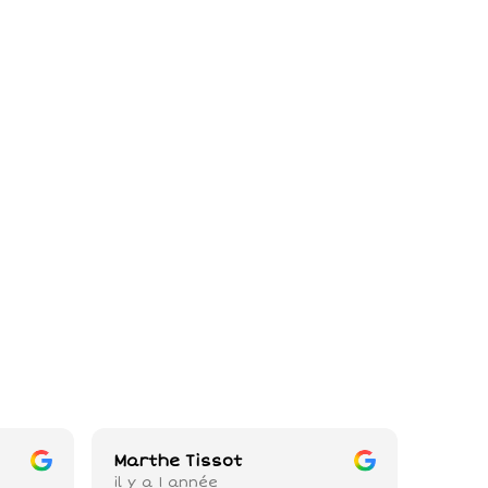
Marthe Tissot
Loren
il y a 1 année
il y a