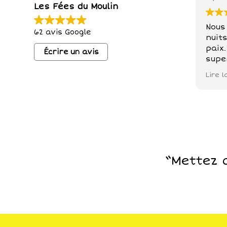
Les Fées du Moulin
Nous
62 avis Google
nuit
paix. N
Écrire un avis
supe
prop
Lire l
lieu
petit
chèv
nos 
petit
balad
“Mettez d