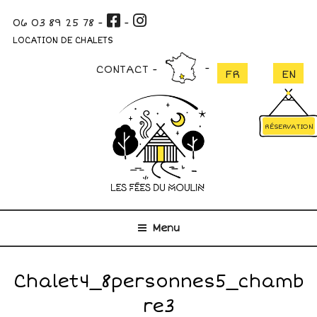
Aller
06 03 89 25 78
-
-
au
contenu
LOCATION DE CHALETS
principal
CONTACT
RÉSERVATION
Menu
Chalet4_8personnes5_chamb
re3