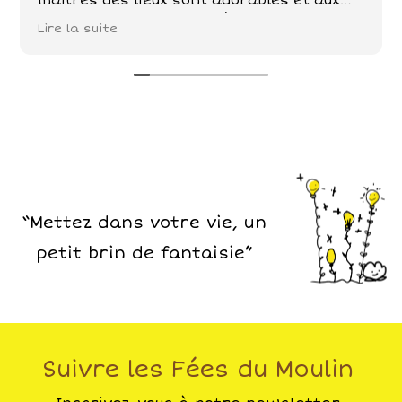
maîtres des lieux sont adorables et aux
petits soins . Poules , chèvre, chevaux,
Lire la suite
chats sont nos compagnons dans ce petit
paradis . De belles balades à faire tout
autour!
“Mettez dans votre vie, un
petit brin de fantaisie”
Suivre les Fées du Moulin