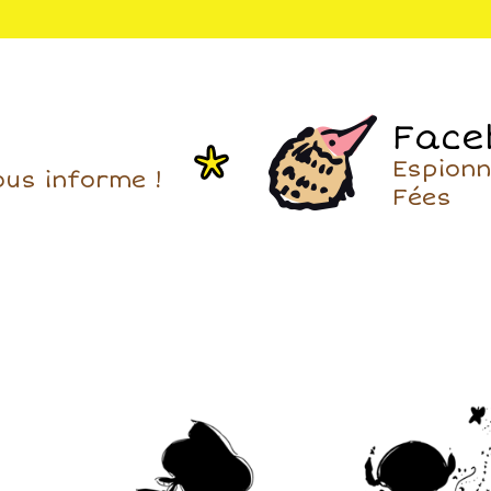
court !
Cerise sur le gâteau,
l'accueil est familial et
adorable : Justine,
Alexandre et leurs fill
sont des hôtes à la fo
Face
sympathiques et discr
Espionn
ous informe !
Fées