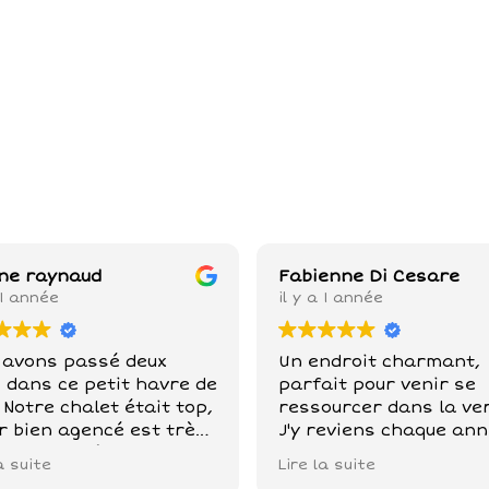
ne raynaud
Fabienne Di Cesare
 1 année
il y a 1 année
 avons passé deux
Un endroit charmant,
s dans ce petit havre de
parfait pour venir se
otre chalet était top,
ressourcer dans la ve
r bien agencé est très
J'y reviens chaque ann
re. Les maîtres des
en amoureux ou entre
a suite
Lire la suite
x sont adorables et aux
amis... et quel plaisir 