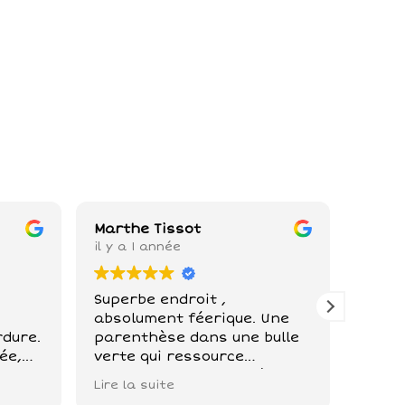
Marthe Tissot
Loren
il y a 1 année
il y a
Superbe endroit ,
Un en
absolument féerique. Une
vous a
rdure.
parenthèse dans une bulle
calme, 
ée,
verte qui ressource
de vue
pleinement avec l'accès
très 
Lire la suite
Lire l
de me
directe à la magnifique
accue