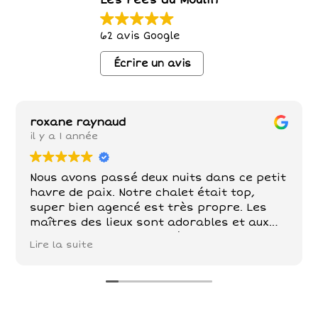
Les Fées du Moulin
62 avis Google
Écrire un avis
roxane raynaud
il y a 1 année
Nous avons passé deux nuits dans ce petit
havre de paix. Notre chalet était top,
super bien agencé est très propre. Les
maîtres des lieux sont adorables et aux
petits soins . Poules , chèvre, chevaux,
Lire la suite
chats sont nos compagnons dans ce petit
paradis . De belles balades à faire tout
autour!