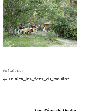
Navigation
Article
PRÉCÉDENT
de
précédent
Loisirs_les_fees_du_moulin2
l’article