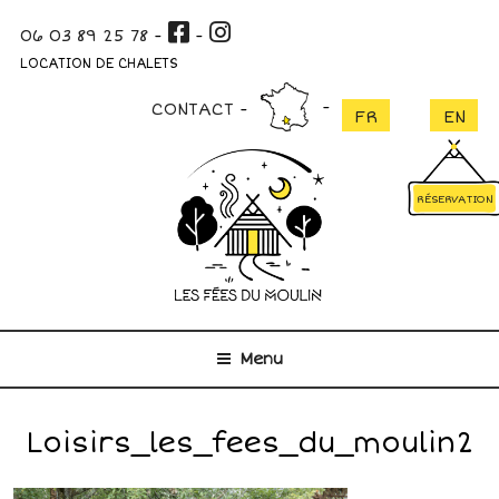
Aller
06 03 89 25 78
-
-
au
contenu
LOCATION DE CHALETS
principal
CONTACT
RÉSERVATION
Menu
Loisirs_les_fees_du_moulin2