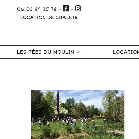
Aller
06 03 89 25 78
-
-
au
LOCATION DE CHALETS
contenu
principal
LES FÉES DU MOULIN
LOCATIO