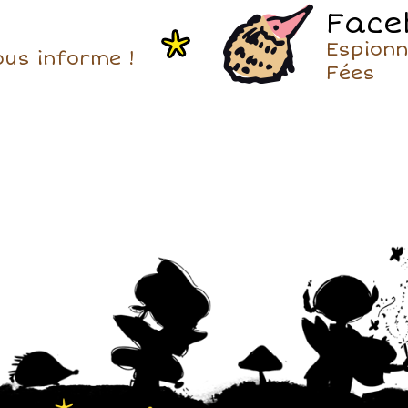
sont des hôtes à la fo
Face
sympathiques et discr
Espionn
ous informe !
Fées