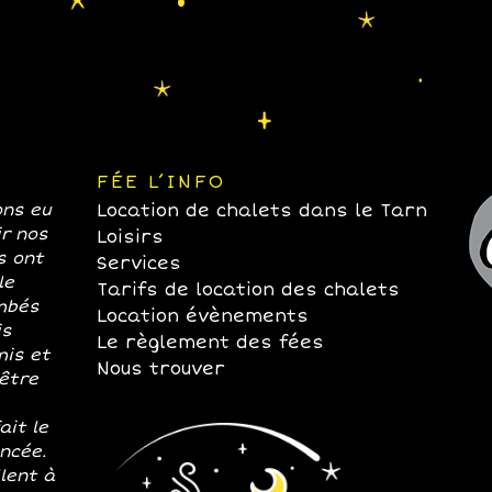
FÉE L’INFO
ons eu
Location de chalets dans le Tarn
ir nos
Loisirs
s ont
Services
le
Tarifs de location des chalets
mbés
Location évènements
is
Le règlement des fées
mis et
Nous trouver
 être
ait le
ancée.
lent à