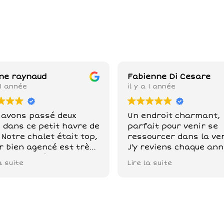
ne raynaud
Fabienne Di Cesare
 1 année
il y a 1 année
 avons passé deux
Un endroit charmant,
s dans ce petit havre de
parfait pour venir se
otre chalet était top,
ressourcer dans la ve
r bien agencé est très
J'y reviens chaque ann
re. Les maîtres des
en amoureux ou entre
a suite
Lire la suite
x sont adorables et aux
amis... et quel plaisir 
s soins . Poules ,
reposer dans des chal
re, chevaux, chats sont
toujours décorés avec 
compagnons dans ce
et inventivité (mais au
 paradis . De belles
très bien équipés), pro
es à faire tout autour!
de la nature à l'ombre