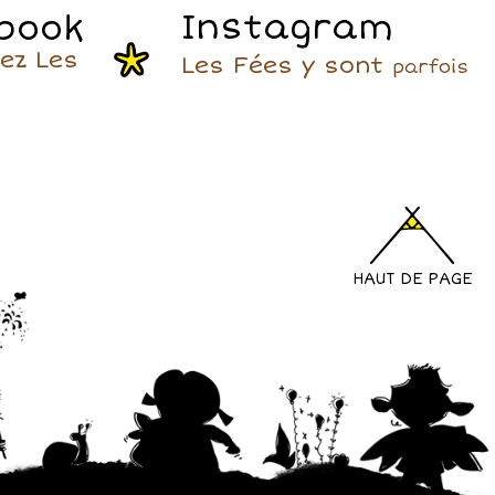
is
Instagram
book
ets.
ez Les
Les Fées y sont
parfois
HAUT DE PAGE