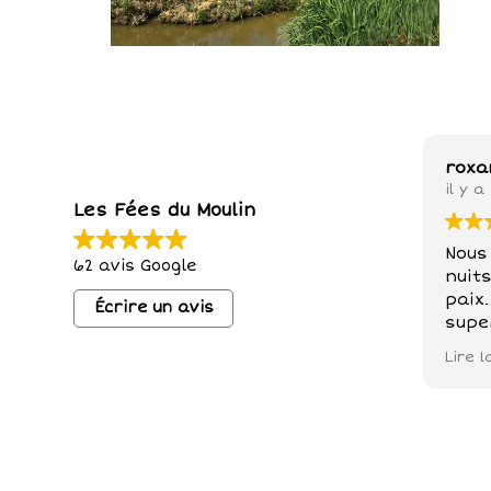
roxa
il y a
Les Fées du Moulin
Nous
62 avis Google
nuit
paix. N
Écrire un avis
supe
prop
Lire l
lieu
petit
chèv
nos 
petit
balad