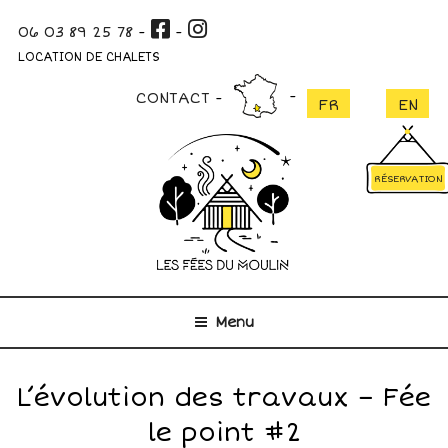
Aller
06 03 89 25 78
-
-
au
contenu
LOCATION DE CHALETS
principal
CONTACT
RÉSERVATION
Menu
L’évolution des travaux – Fée
le point #2