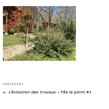
Navigation
Article
PRÉCÉDENT
de
précédent
L’évolution des travaux – Fée le point #2
l’article